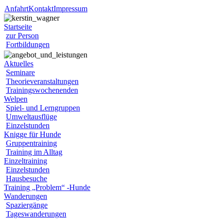
Anfahrt
Kontakt
Impressum
Startseite
zur Person
Fortbildungen
Aktuelles
Seminare
Theorieveranstaltungen
Trainingswochenenden
Welpen
Spiel- und Lerngruppen
Umweltausflüge
Einzelstunden
Knigge für Hunde
Gruppentraining
Training im Alltag
Einzeltraining
Einzelstunden
Hausbesuche
Training „Problem“ -Hunde
Wanderungen
Spaziergänge
Tageswanderungen