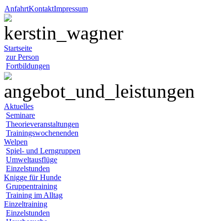
Anfahrt
Kontakt
Impressum
Startseite
zur Person
Fortbildungen
Aktuelles
Seminare
Theorieveranstaltungen
Trainingswochenenden
Welpen
Spiel- und Lerngruppen
Umweltausflüge
Einzelstunden
Knigge für Hunde
Gruppentraining
Training im Alltag
Einzeltraining
Einzelstunden